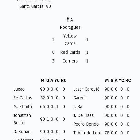
Santi García, 90
🕴️ A.
Rodrigues
Yellow
1
1
Cards
0
Red Cards
1
3
Corners
1
M
G
A
YC
RC
M
G
A
YC
RC
Lucao
90
0
0
0
0
Lazar Carević
90
0
0
0
0
Zé Carlos
82
0
0
0
0
Garcia
90
0
0
0
0
M. Elimbi
66
0
0
1
0
I. Ba
90
0
0
0
0
Jonathan
J. De Haas
90
0
0
0
0
90
1
0
0
0
Buatu
Pedro Bondo
90
0
0
0
0
G. Konan
90
0
0
0
0
T. Van de Looi
78
0
0
0
0